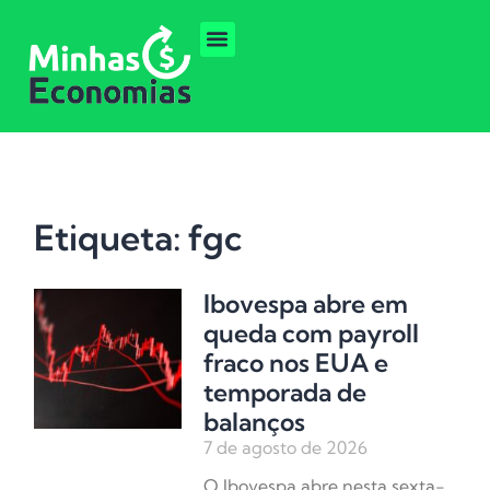
Etiqueta: fgc
Ibovespa abre em
queda com payroll
fraco nos EUA e
temporada de
balanços
7 de agosto de 2026
O Ibovespa abre nesta sexta-