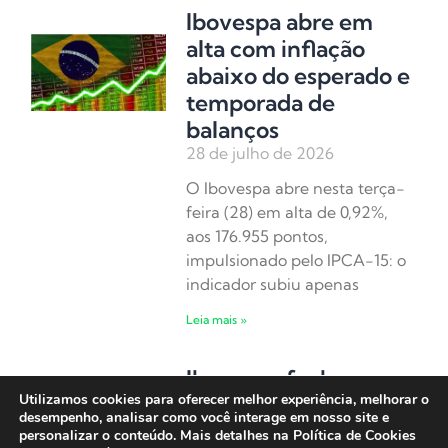
Ibovespa abre em
alta com inflação
abaixo do esperado e
temporada de
balanços
28 de julho de 2026
O Ibovespa abre nesta terça-
feira (28) em alta de 0,92%,
aos 176.955 pontos,
impulsionado pelo IPCA-15: o
indicador subiu apenas
Leia mais »
Ibovespa fecha em
Utilizamos cookies para oferecer melhor experiência, melhorar o
alta com sinais de
desempenho, analisar como você interage em nosso site e
arrefecimento entre
personalizar o conteúdo. Mais detalhes na Política de Cookies