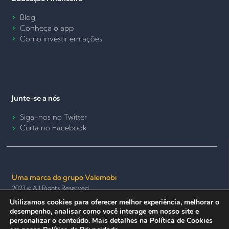
Blog
Conheça o app
Como investir em ações
Junte-se a nós
Siga-nos no Twitter
Curta no Facebook
Uma marca do grupo Valemobi
2023 © All Rights Reserved.
Utilizamos cookies para oferecer melhor experiência, melhorar o
Termos de Uso e Política de Privacidade
Política de Cookies
desempenho, analisar como você interage em nosso site e
Seguro e anônimo
personalizar o conteúdo. Mais detalhes na Política de Cookies