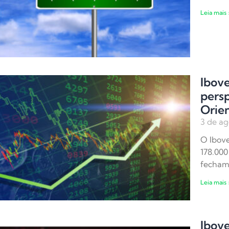
Leia mais 
Ibove
persp
Orie
3 de ag
O Ibove
178.000
fecham
Leia mais 
Ibov