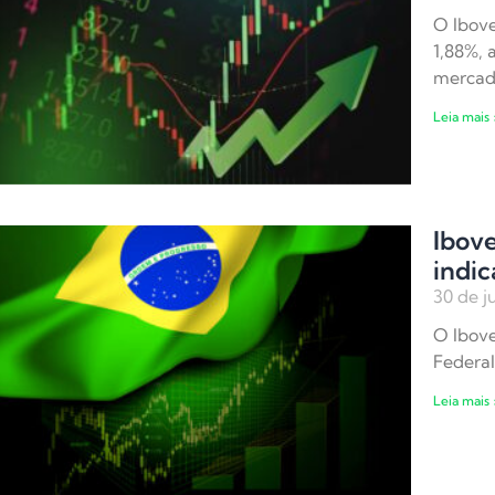
O Ibove
1,88%, 
merca
Leia mais 
Ibove
indic
30 de j
O Ibove
Federal
Leia mais 