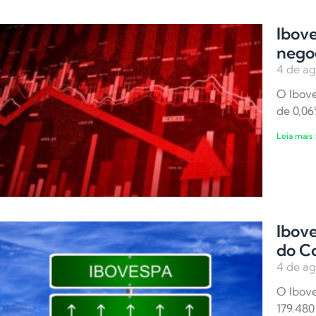
Ibov
nego
4 de ag
O Ibove
de 0,06
Leia mais 
Ibove
do C
4 de ag
O Ibove
179.480