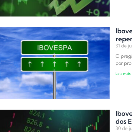
Ibove
reper
31 de j
O pregã
por pro
Leia mais 
Ibove
dos 
30 de j