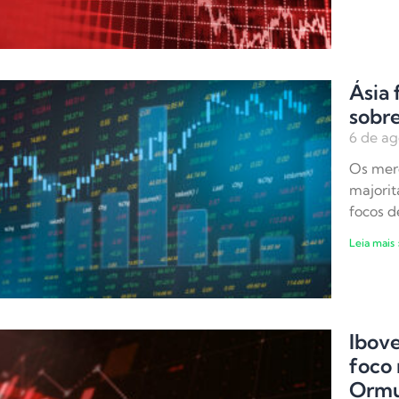
Ásia 
sobre
6 de ag
Os merc
majori
focos d
Leia mais 
Ibov
foco 
Orm