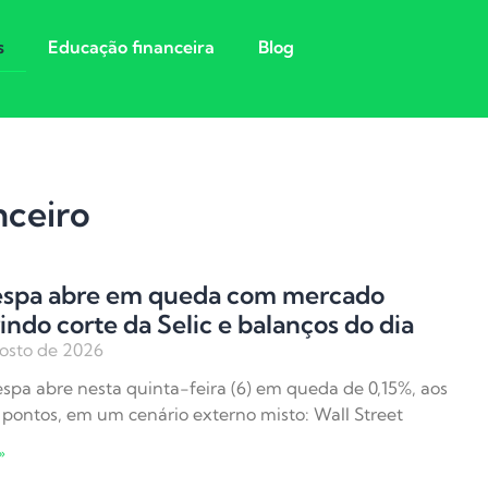
s
Educação financeira
Blog
nceiro
espa abre em queda com mercado
indo corte da Selic e balanços do dia
osto de 2026
spa abre nesta quinta-feira (6) em queda de 0,15%, aos
 pontos, em um cenário externo misto: Wall Street
»