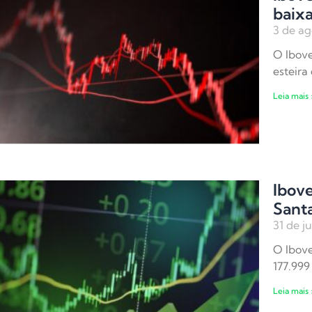
baixa
3 de ag
O Ibove
esteira
Leia mais 
Ibove
Sant
31 de j
O Ibove
177.999
Leia mais 