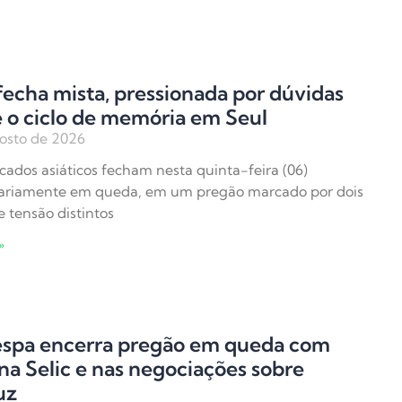
fecha mista, pressionada por dúvidas
 o ciclo de memória em Seul
osto de 2026
ados asiáticos fecham nesta quinta-feira (06)
tariamente em queda, em um pregão marcado por dois
e tensão distintos
»
espa encerra pregão em queda com
na Selic e nas negociações sobre
uz