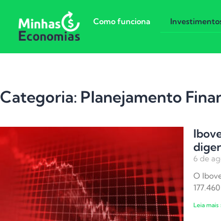
Como funciona
Investimento
Categoria: Planejamento Fina
Ibov
diger
6 de ag
O Ibove
177.460
Leia mais 