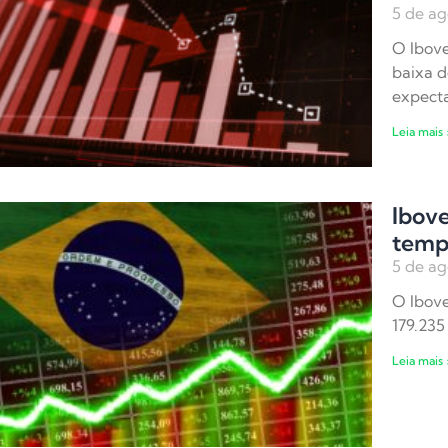
5 de ag
O Ibove
baixa d
expecta
Leia mais 
Ibove
temp
5 de ag
O Ibove
179.235
Leia mais 