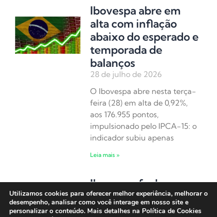
Ibovespa abre em
alta com inflação
abaixo do esperado e
temporada de
balanços
28 de julho de 2026
O Ibovespa abre nesta terça-
feira (28) em alta de 0,92%,
aos 176.955 pontos,
impulsionado pelo IPCA-15: o
indicador subiu apenas
Leia mais »
Ibovespa fecha em
Utilizamos cookies para oferecer melhor experiência, melhorar o
alta com sinais de
desempenho, analisar como você interage em nosso site e
arrefecimento entre
personalizar o conteúdo. Mais detalhes na Política de Cookies