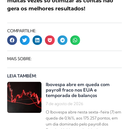
muitas vezes só otimizar as contas não
gera os melhores resultados!
COMPARTILHE:
MAIS SOBRE:
LEIA TAMBÉM:
Ibovespa abre em queda com
payroll fraco nos EUA e
temporada de balanços
7 de agosto de 2026
O Ibovespa abre nesta sexta-feira (7) em
queda de 0,16%, aos 175.257 pontos, em
um dia dominado pelo payroll dos