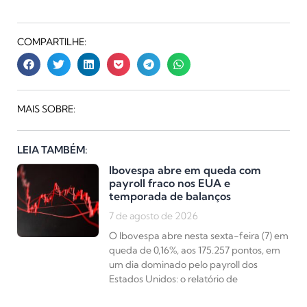
COMPARTILHE:
MAIS SOBRE:
LEIA TAMBÉM:
Ibovespa abre em queda com
payroll fraco nos EUA e
temporada de balanços
7 de agosto de 2026
O Ibovespa abre nesta sexta-feira (7) em
queda de 0,16%, aos 175.257 pontos, em
um dia dominado pelo payroll dos
Estados Unidos: o relatório de