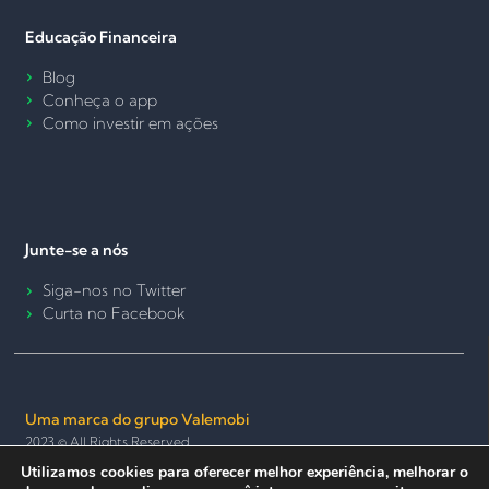
Educação Financeira
Blog
Conheça o app
Como investir em ações
Junte-se a nós
Siga-nos no Twitter
Curta no Facebook
Uma marca do grupo Valemobi
2023 © All Rights Reserved.
Utilizamos cookies para oferecer melhor experiência, melhorar o
Termos de Uso e Política de Privacidade
Política de Cookies