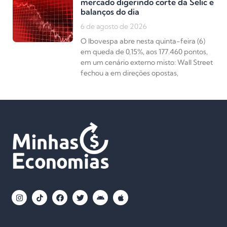
mercado digerindo corte da Selic e
balanços do dia
6 de agosto de 2026
O Ibovespa abre nesta quinta-feira (6)
em queda de 0,15%, aos 177.460 pontos,
em um cenário externo misto: Wall Street
fechou a em direções opostas,