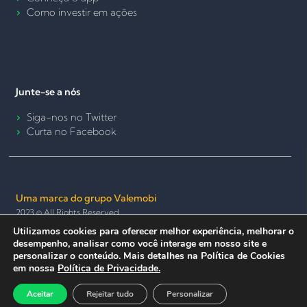
Como investir em ações
Junte-se a nós
Siga-nos no Twitter
Curta no Facebook
Uma marca do grupo Valemobi
2023 © All Rights Reserved.
Utilizamos cookies para oferecer melhor experiência, melhorar o
Termos de Uso e Política de Privacidade
Política de Cookies
desempenho, analisar como você interage em nosso site e
Seguro e anônimo
personalizar o conteúdo. Mais detalhes na Política de Cookies
em nossa
Política de Privacidade.
Aceitar
Rejeitar tudo
Personalizar