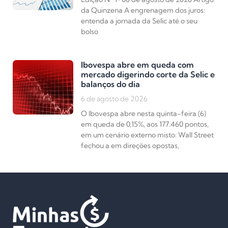
da Quinzena A engrenagem dos juros:
entenda a jornada da Selic até o seu
bolso
Ibovespa abre em queda com
mercado digerindo corte da Selic e
balanços do dia
6 de agosto de 2026
O Ibovespa abre nesta quinta-feira (6)
em queda de 0,15%, aos 177.460 pontos,
em um cenário externo misto: Wall Street
fechou a em direções opostas,