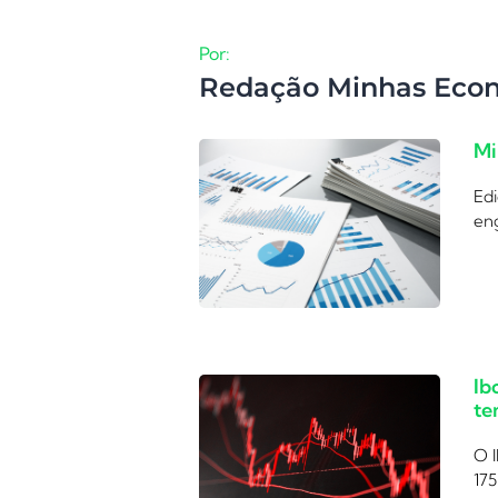
Por:
Redação Minhas Eco
Mi
Edi
eng
Ib
te
O I
175