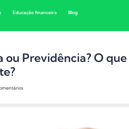
s
Educação financeira
Blog
a ou Previdência? O que
te?
omentários