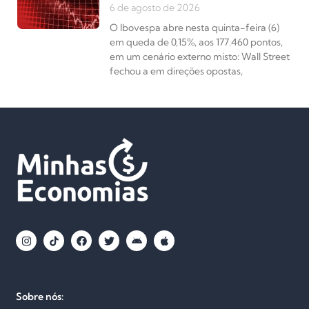
6 de agosto de 2026
O Ibovespa abre nesta quinta-feira (6)
em queda de 0,15%, aos 177.460 pontos,
em um cenário externo misto: Wall Street
fechou a em direções opostas,
Sobre nós: