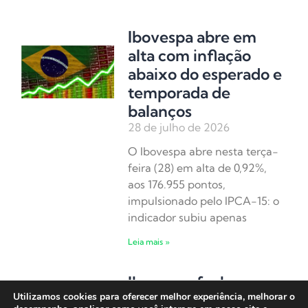
Ibovespa abre em
alta com inflação
abaixo do esperado e
temporada de
balanços
28 de julho de 2026
O Ibovespa abre nesta terça-
feira (28) em alta de 0,92%,
aos 176.955 pontos,
impulsionado pelo IPCA-15: o
indicador subiu apenas
Leia mais »
Ibovespa fecha em
Utilizamos cookies para oferecer melhor experiência, melhorar o
alta com sinais de