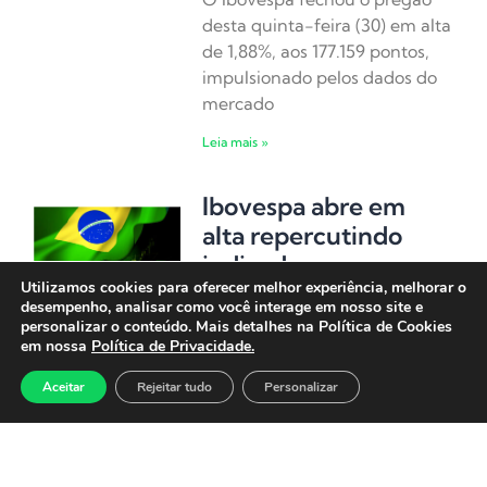
desta quinta-feira (30) em alta
de 1,88%, aos 177.159 pontos,
impulsionado pelos dados do
mercado
Leia mais »
Ibovespa abre em
alta repercutindo
indicadores
Utilizamos cookies para oferecer melhor experiência, melhorar o
econômicos e decisão
desempenho, analisar como você interage em nosso site e
do Fed
personalizar o conteúdo. Mais detalhes na Política de Cookies
em nossa
Política de Privacidade.
30 de julho de 2026
O Ibovespa abre, em alta de
Aceitar
Rejeitar tudo
Personalizar
0,43%, aos 174.640 pontos,
após o Federal Reserve
manter os juros inalterados