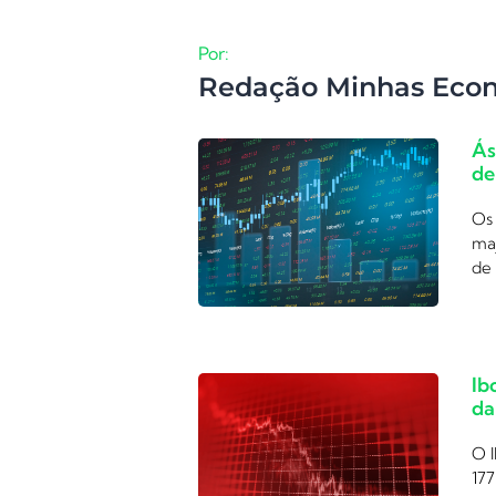
Por:
Redação Minhas Eco
Ás
de
Os 
ma
de 
Ib
da
O I
177