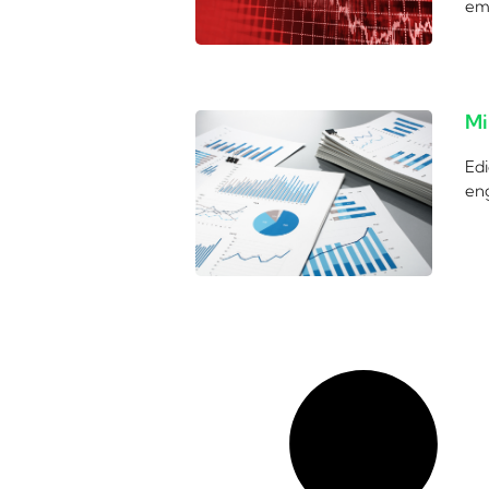
em
Mi
Edi
eng