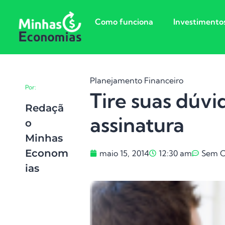
Como funciona
Investimento
Planejamento Financeiro
Por:
Tire suas dúvi
Redaçã
assinatura
O
Minhas
Econom
maio 15, 2014
12:30 am
Sem C
Ias