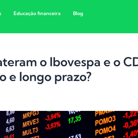
s
Educação financeira
Blog
ateram o Ibovespa e o C
o e longo prazo?