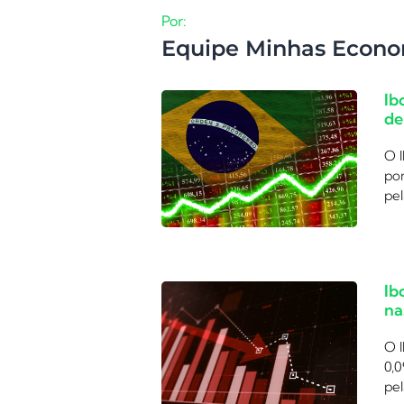
Por:
Equipe Minhas Econo
Ib
de
O I
po
pe
Ib
na
O 
0,
pe