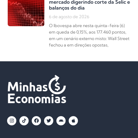
mercado digerindo corte da Selic e
balanços do dia
6 de agosto de 2026
O Ibovespa abre nesta quinta-feira (6)
em queda de 0,15%, aos 177.460 pontos,
em um cenário externo misto: Wall Street
fechou a em direções opostas,