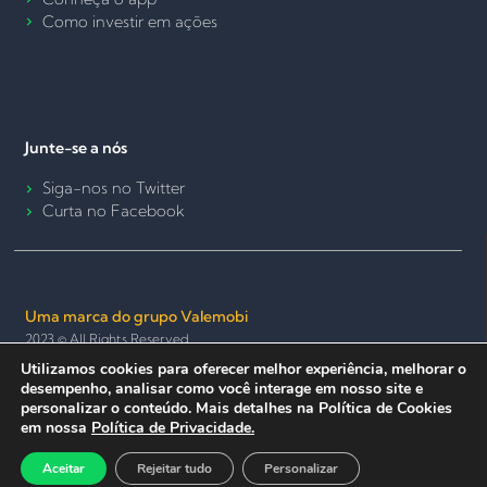
Como investir em ações
Junte-se a nós
Siga-nos no Twitter
Curta no Facebook
Uma marca do grupo Valemobi
2023 © All Rights Reserved.
Utilizamos cookies para oferecer melhor experiência, melhorar o
Termos de Uso e Política de Privacidade
Política de Cookies
desempenho, analisar como você interage em nosso site e
Seguro e anônimo
personalizar o conteúdo. Mais detalhes na Política de Cookies
em nossa
Política de Privacidade.
Aceitar
Rejeitar tudo
Personalizar