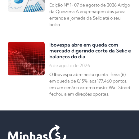
Edição Nº 1 · 07 de agosto de 2026 Artigo
da Quinzena A engrenagem dos juros:
entenda a jornada da Selic até o seu
bolso
Ibovespa abre em queda com
mercado digerindo corte da Selic e
balanços do dia
6 de agosto de 2026
O Ibovespa abre nesta quinta-feira (6)
em queda de 0,15%, aos 177.460 pontos,
em um cenário externo misto: Wall Street
fechou a em direções opostas,