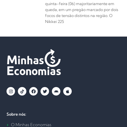
quinta-feira (06) majoritariamente em
queda, em um pregão marcado por dois
focos de tensão distintos na região. O
Nikkei 225
Sobre nós:
O Minhas Economias