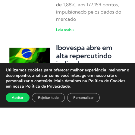
de 1,88%, aos 177.159 pontos,
impulsionado pelos dados do
mercado
Leia mais »
Ibovespa abre em
alta repercutindo
indicadores
Utilizamos cookies para oferecer melhor experiência, melhorar o
econômicos e decisão
desempenho, analisar como você interage em nosso site e
do Fed
personalizar o conteúdo. Mais detalhes na Política de Cookies
em nossa
Política de Privacidade.
30 de julho de 2026
O Ibovespa abre, em alta de
Aceitar
Rejeitar tudo
Personalizar
0,43%, aos 174.640 pontos,
após o Federal Reserve
manter os juros inalterados
decisão recebida