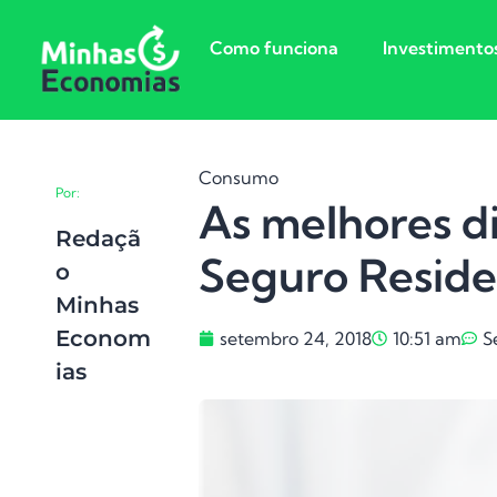
Como funciona
Investimento
Consumo
Por:
As melhores di
Redaçã
Seguro Reside
O
Minhas
Econom
setembro 24, 2018
10:51 am
S
Ias