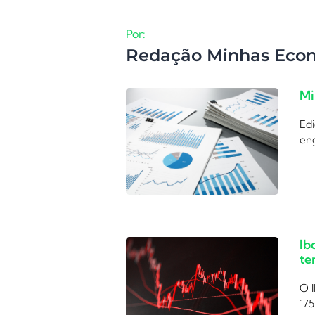
Por:
Redação Minhas Eco
Mi
Edi
eng
Ib
te
O I
175