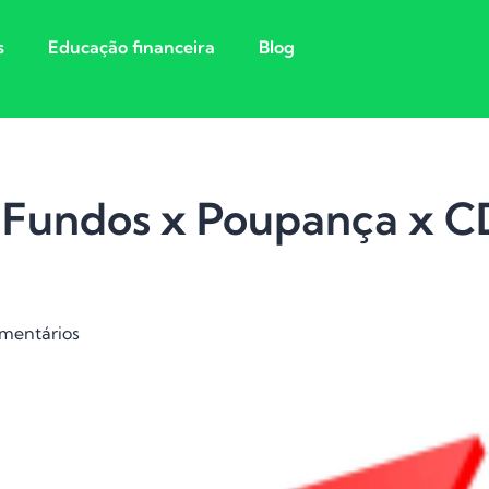
s
Educação financeira
Blog
 Fundos x Poupança x C
mentários