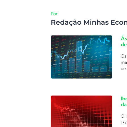
Por:
Redação Minhas Eco
Ás
de
Os 
ma
de 
Ib
da
O I
177