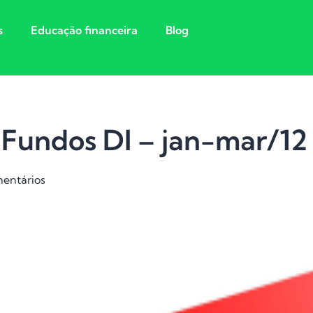
s
Educação financeira
Blog
 Fundos DI – jan-mar/12
entários