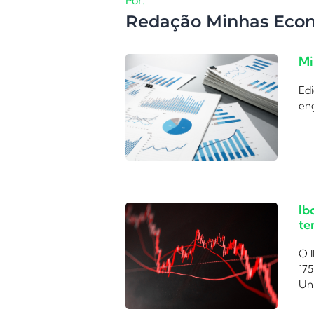
Por:
Redação Minhas Eco
Mi
Edi
eng
Ib
te
O I
175
Uni