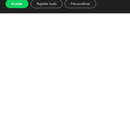
balanços
Aceitar
Rejeitar tudo
Personalizar
27 de julho de 2026
O Ibovespa abre nesta
segunda-feira (27) em alta de
0,15%, aos 174.297 pontos,
embalado pelo alívio no
exterior com a
Leia mais »
Ibovespa fecha em
baixa pressionado
por commodities e
tarifas dos EUA
24 de julho de 2026
O Ibovespa fechou o pregão
desta sexta-feira (24) em
baixa de 1,52%, aos 174.042