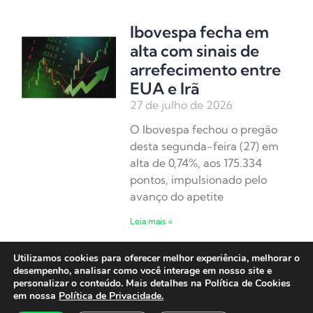
Ibovespa fecha em
alta com sinais de
arrefecimento entre
EUA e Irã
27 de julho de 2026
O Ibovespa fechou o pregão
desta segunda-feira (27) em
alta de 0,74%, aos 175.334
pontos, impulsionado pelo
avanço do apetite
Leia mais »
Utilizamos cookies para oferecer melhor experiência, melhorar o
Ibovespa abre em
desempenho, analisar como você interage em nosso site e
alta em semana de
personalizar o conteúdo. Mais detalhes na Política de Cookies
em nossa
Política de Privacidade.
decisão do Fed e