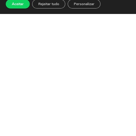
balanços
Aceitar
Rejeitar tudo
Personalizar
27 de julho de 2026
O Ibovespa abre nesta
segunda-feira (27) em alta de
0,15%, aos 174.297 pontos,
embalado pelo alívio no
exterior com a
Leia mais »
Ibovespa fecha em
baixa pressionado
por commodities e
tarifas dos EUA
24 de julho de 2026
O Ibovespa fechou o pregão
desta sexta-feira (24) em
baixa de 1,52%, aos 174.042