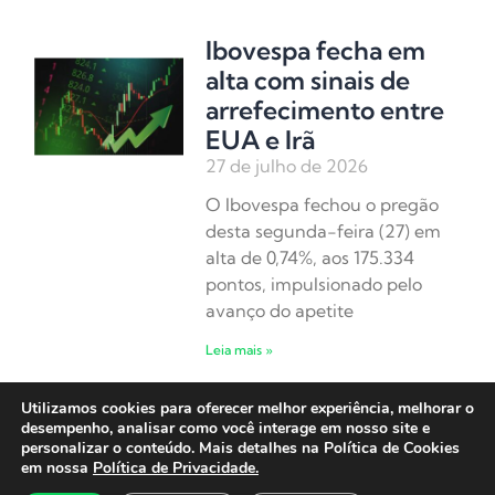
Ibovespa fecha em
alta com sinais de
arrefecimento entre
EUA e Irã
27 de julho de 2026
O Ibovespa fechou o pregão
desta segunda-feira (27) em
alta de 0,74%, aos 175.334
pontos, impulsionado pelo
avanço do apetite
Leia mais »
Utilizamos cookies para oferecer melhor experiência, melhorar o
Ibovespa abre em
desempenho, analisar como você interage em nosso site e
alta em semana de
personalizar o conteúdo. Mais detalhes na Política de Cookies
em nossa
Política de Privacidade.
decisão do Fed e