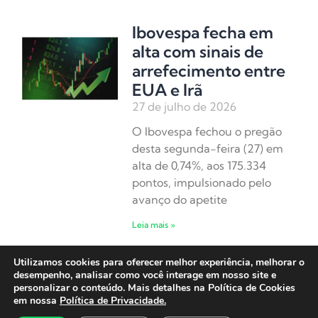
Ibovespa fecha em
alta com sinais de
arrefecimento entre
EUA e Irã
27 de julho de 2026
O Ibovespa fechou o pregão
desta segunda-feira (27) em
alta de 0,74%, aos 175.334
pontos, impulsionado pelo
avanço do apetite
Leia mais »
Utilizamos cookies para oferecer melhor experiência, melhorar o
Ibovespa abre em
desempenho, analisar como você interage em nosso site e
alta em semana de
personalizar o conteúdo. Mais detalhes na Política de Cookies
em nossa
Política de Privacidade.
decisão do Fed e