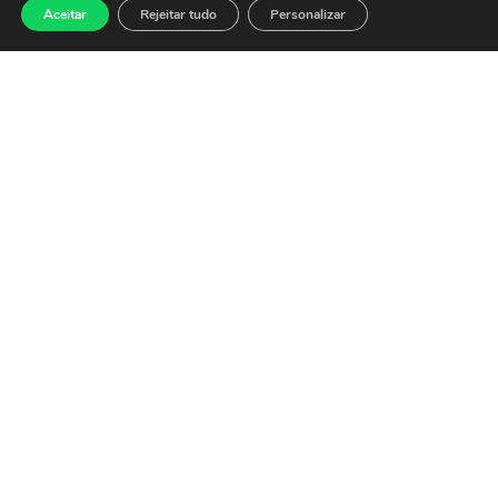
balanços
Aceitar
Rejeitar tudo
Personalizar
27 de julho de 2026
O Ibovespa abre nesta
segunda-feira (27) em alta de
0,15%, aos 174.297 pontos,
embalado pelo alívio no
exterior com a
Leia mais »
Ibovespa fecha em
baixa pressionado
por commodities e
tarifas dos EUA
24 de julho de 2026
O Ibovespa fechou o pregão
desta sexta-feira (24) em
baixa de 1,52%, aos 174.042