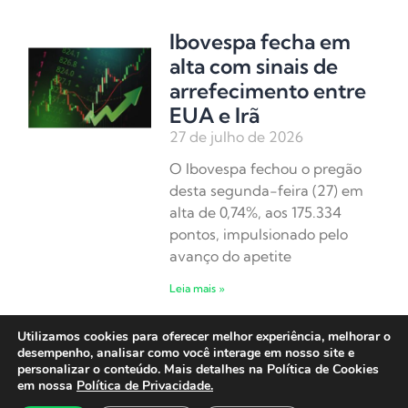
Ibovespa fecha em
alta com sinais de
arrefecimento entre
EUA e Irã
27 de julho de 2026
O Ibovespa fechou o pregão
desta segunda-feira (27) em
alta de 0,74%, aos 175.334
pontos, impulsionado pelo
avanço do apetite
Leia mais »
Utilizamos cookies para oferecer melhor experiência, melhorar o
Ibovespa abre em
desempenho, analisar como você interage em nosso site e
alta em semana de
personalizar o conteúdo. Mais detalhes na Política de Cookies
em nossa
Política de Privacidade.
decisão do Fed e