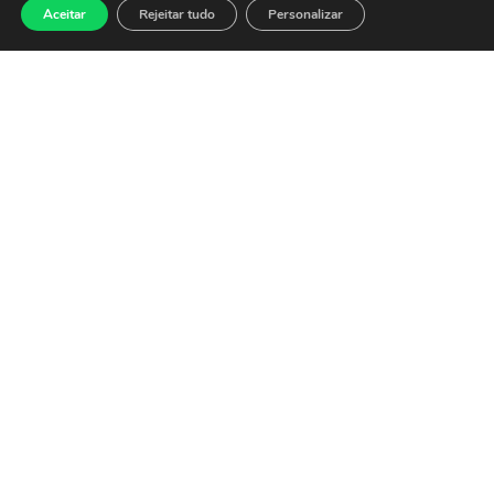
balanços
Aceitar
Rejeitar tudo
Personalizar
27 de julho de 2026
O Ibovespa abre nesta
segunda-feira (27) em alta de
0,15%, aos 174.297 pontos,
embalado pelo alívio no
exterior com a
Leia mais »
Ibovespa fecha em
baixa pressionado
por commodities e
tarifas dos EUA
24 de julho de 2026
O Ibovespa fechou o pregão
desta sexta-feira (24) em
baixa de 1,52%, aos 174.042