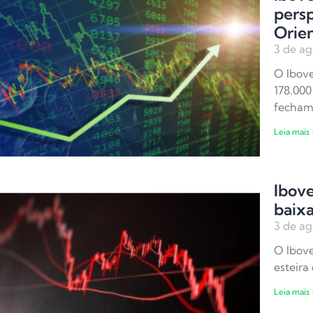
persp
Orie
3 de ag
O Ibove
178.000
fecham
Leia mais 
Ibov
baixa
3 de ag
O Ibove
esteira
Leia mais 