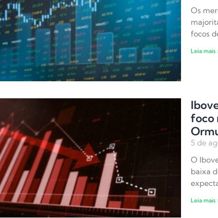
Os merc
majori
focos d
Leia mais 
Ibov
foco 
Orm
5 de ag
O Ibove
baixa d
expecta
Leia mais 