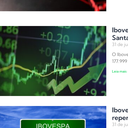
Ibove
Sant
31 de j
O Ibove
177.999
Leia mais 
Ibove
reper
31 de j