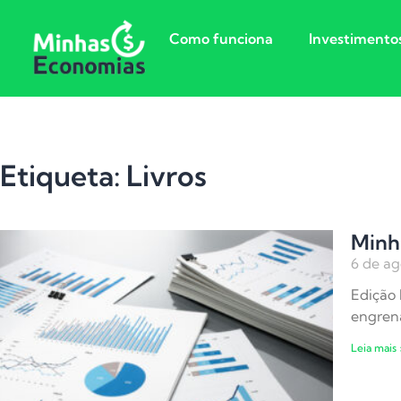
Como funciona
Investimento
Etiqueta: Livros
Minh
6 de ag
Edição 
engrena
Leia mais 