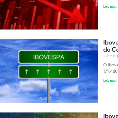
Leia mais 
Ibove
do C
4 de ag
O Ibove
179.480
Leia mais 
Ibove