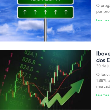
O pregã
por pro
Leia mais 
Ibove
dos 
30 de j
O Ibove
1,88%, 
merca
Leia mais 