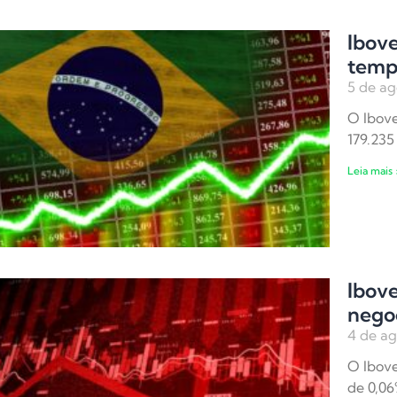
Ibove
temp
5 de ag
O Ibove
179.235
Leia mais 
Ibov
nego
4 de ag
O Ibove
de 0,06