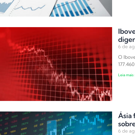
Ibov
diger
6 de ag
O Ibove
177.460
Leia mais 
Ásia 
sobre
6 de ag