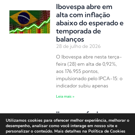
Ibovespa abre em
alta com inflação
abaixo do esperado e
temporada de
balanços
28 de julho de 2026
O Ibovespa abre nesta terça-
feira (28) em alta de 0,92%,
aos 176.955 pontos,
impulsionado pelo IPCA-15: o
indicador subiu apenas
Leia mais »
Ibovespa fecha em
Utilizamos cookies para oferecer melhor experiência, melhorar o
alta com sinais de
desempenho, analisar como você interage em nosso site e
arrefecimento entre
personalizar o conteúdo. Mais detalhes na Política de Cookies