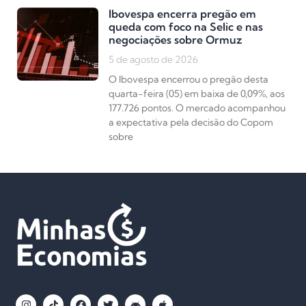
Ibovespa encerra pregão em
queda com foco na Selic e nas
negociações sobre Ormuz
5 de agosto de 2026
O Ibovespa encerrou o pregão desta
quarta-feira (05) em baixa de 0,09%, aos
177.726 pontos. O mercado acompanhou
a expectativa pela decisão do Copom
sobre