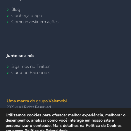
Blog
Conheça o app
Como investir em ações
Junte-se a nós
Siga-nos no Twitter
Curta no Facebook
Uma marca do grupo Valemobi
2023 © All Rights Reserved.
Utilizamos cookies para oferecer melhor experiência, melhorar o
Termos de Uso e Política de Privacidade
Política de Cookies
desempenho, analisar como você interage em nosso site e
Seguro e anônimo
personalizar o conteúdo. Mais detalhes na Política de Cookies
em nossa
Política de Privacidade.