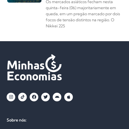
Os mercados asiáticos fecham nesta
quinta-feira (06) majoritariamente em
queda, em um pregão marcado por dois
focos de tensão distintos na região. O
Nikkei 225
Sobre nós: