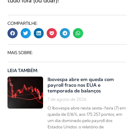
tudo fora (ou doar)!
COMPARTILHE:
MAIS SOBRE:
LEIA TAMBÉM:
Ibovespa abre em queda com
payroll fraco nos EUA e
temporada de balanços
7 de agosto de 2026
O Ibovespa abre nesta sexta-feira (7) em
queda de 0,16%, aos 175.257 pontos, em
um dia dominado pelo payroll dos
Estados Unidos: o relatório de