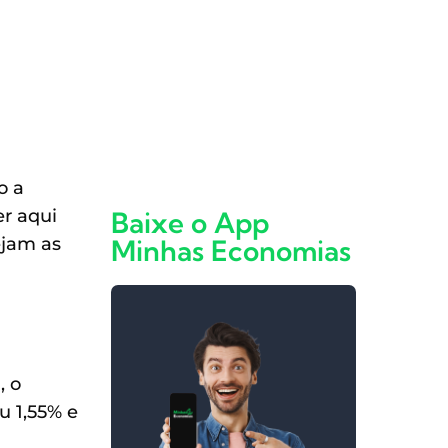
o a
er aqui
Baixe o App
ejam as
Minhas Economias
, o
u 1,55% e