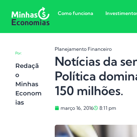
Como funciona
Investimento
Planejamento Financeiro
Por:
Notícias da s
Redaçã
Política domin
O
Minhas
150 milhões.
Econom
Ias
março 16, 2016
8:11 pm