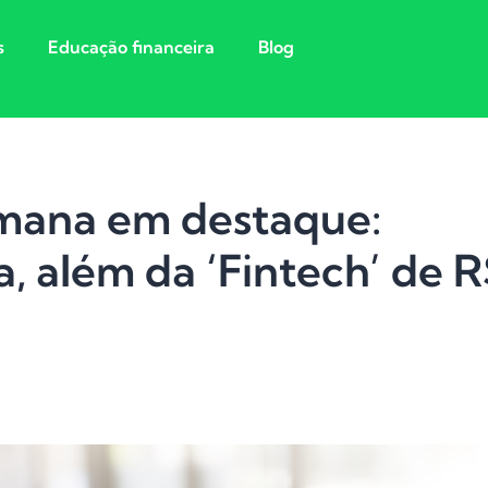
s
Educação financeira
Blog
emana em destaque:
a, além da ‘Fintech’ de R