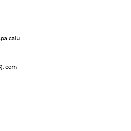
spa caiu
), com
a