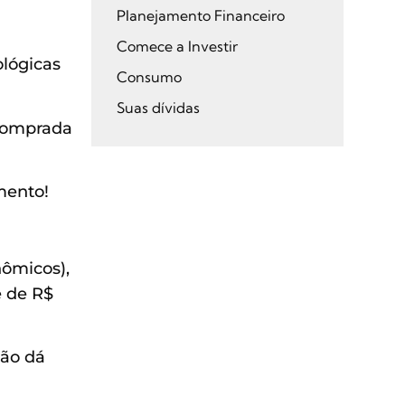
Planejamento Financeiro
Comece a Investir
lógicas
Consumo
Suas dívidas
 comprada
mento!
nômicos),
é de R$
não dá