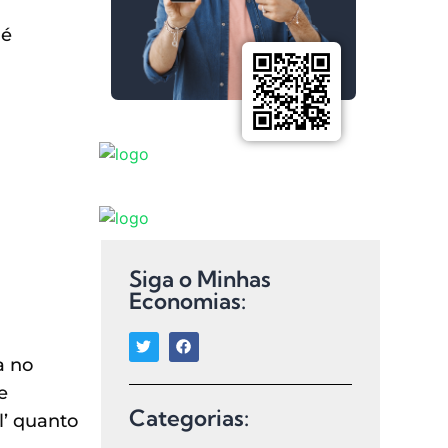
 é
Siga o Minhas
Economias:
a no
e
Categorias:
l’ quanto