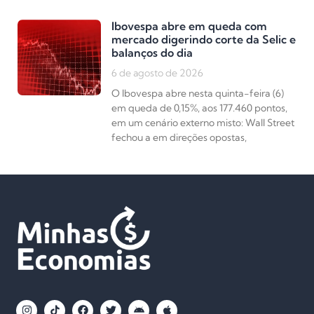
Ibovespa abre em queda com
mercado digerindo corte da Selic e
balanços do dia
6 de agosto de 2026
O Ibovespa abre nesta quinta-feira (6)
em queda de 0,15%, aos 177.460 pontos,
em um cenário externo misto: Wall Street
fechou a em direções opostas,