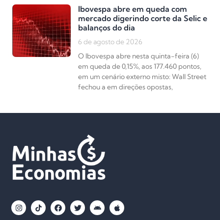
Ibovespa abre em queda com
mercado digerindo corte da Selic e
balanços do dia
6 de agosto de 2026
O Ibovespa abre nesta quinta-feira (6)
em queda de 0,15%, aos 177.460 pontos,
em um cenário externo misto: Wall Street
fechou a em direções opostas,