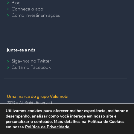
Blog
Conheça o app
Como investir em ações
Junte-se a nós
Siga-nos no Twitter
Curta no Facebook
Uma marca do grupo Valemobi
2023 © All Rights Reserved.
Utilizamos cookies para oferecer melhor experiência, melhorar o
Termos de Uso e Política de Privacidade
Política de Cookies
desempenho, analisar como você interage em nosso site e
Seguro e anônimo
personalizar o conteúdo. Mais detalhes na Política de Cookies
em nossa
Política de Privacidade.