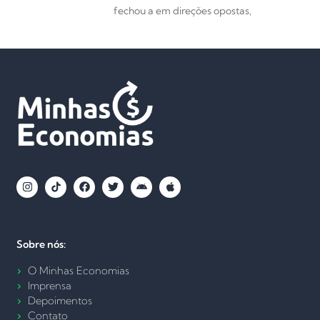
fechou a em direções opostas,
Sobre nós:
O Minhas Economias
Imprensa
Depoimentos
Contato