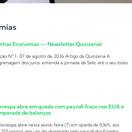
mias
nhas Economias — Newsletter Quinzenal
ção Nº 1 · 07 de agosto de 2026 Artigo da Quinzena A
renagem dos juros: entenda a jornada da Selic até o seu bolso
ovespa abre em queda com payroll fraco nos EUA e
mporada de balanços
bovespa abre nesta sexta-feira (7) em queda de 0,16%, aos
.257 pontos, em um dia dominado pelo payroll dos Estados