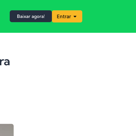
Baixar agora!
Entrar
ra
4