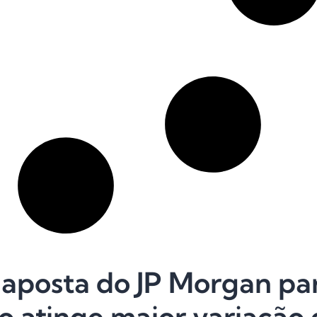
: aposta do JP Morgan p
ão atinge maior variação