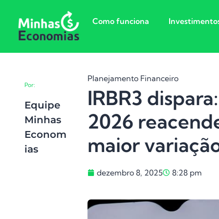
Como funciona
Investimento
Planejamento Financeiro
Por:
IRBR3 dispara
Equipe
2026 reacende
Minhas
Econom
maior variaçã
Ias
dezembro 8, 2025
8:28 pm