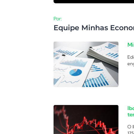
Por:
Equipe Minhas Econo
Mi
Edi
eng
Ib
te
O I
175