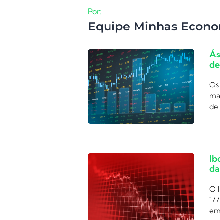
Por:
Equipe Minhas Econo
Ás
de
Os 
ma
de 
Ib
da
O I
177
em