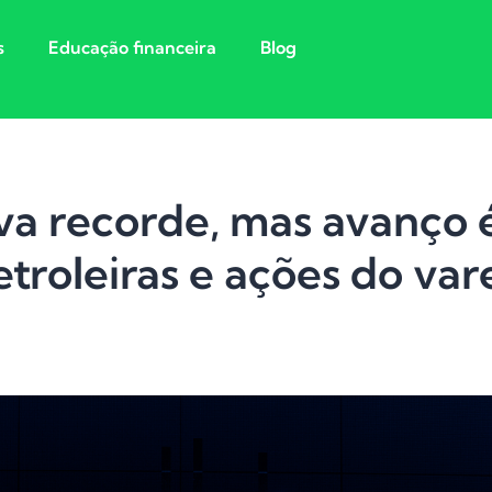
s
Educação financeira
Blog
va recorde, mas avanço 
etroleiras e ações do var