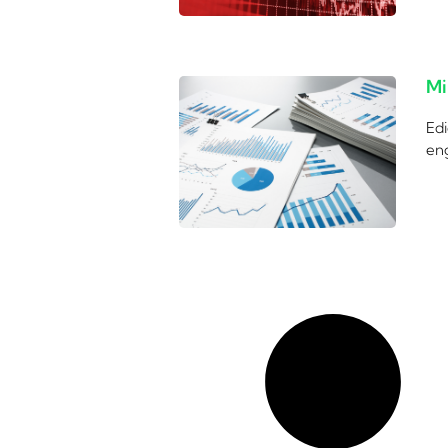
Mi
Edi
eng