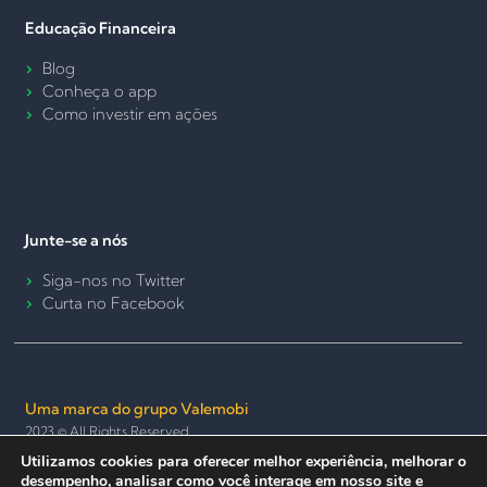
Educação Financeira
Blog
Conheça o app
Como investir em ações
Junte-se a nós
Siga-nos no Twitter
Curta no Facebook
Uma marca do grupo Valemobi
2023 © All Rights Reserved.
Utilizamos cookies para oferecer melhor experiência, melhorar o
Termos de Uso e Política de Privacidade
Política de Cookies
desempenho, analisar como você interage em nosso site e