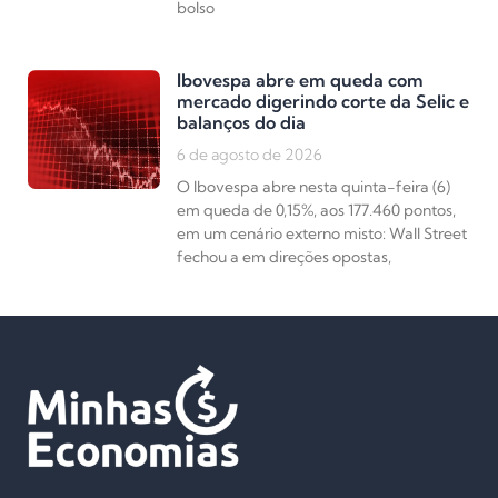
bolso
Ibovespa abre em queda com
mercado digerindo corte da Selic e
balanços do dia
6 de agosto de 2026
O Ibovespa abre nesta quinta-feira (6)
em queda de 0,15%, aos 177.460 pontos,
em um cenário externo misto: Wall Street
fechou a em direções opostas,