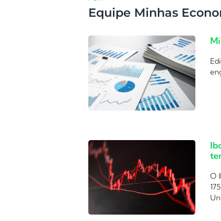
Equipe Minhas Econo
Mi
Edi
eng
Ib
te
O I
175
Uni