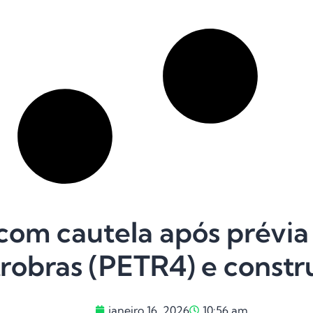
 com cautela após prévia
robras (PETR4) e constr
janeiro 16, 2026
10:56 am