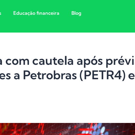
s
Educação financeira
Blog
a com cautela após prév
es a Petrobras (PETR4) 