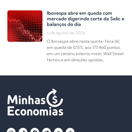
Ibovespa abre em queda com
mercado digerindo corte da Selic e
balanços do dia
6 de agosto de 2026
O Ibovespa abre nesta quinta-feira (6)
em queda de 0,15%, aos 177.460 pontos,
em um cenário externo misto: Wall Street
fechou a em direções opostas,