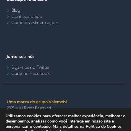
Blog
Conheça o app
Como investir em ações
Junte-se a nós
Siga-nos no Twitter
Curta no Facebook
Uma marca do grupo Valemobi
2023 © All Rights Reserved.
Utilizamos cookies para oferecer melhor experiência, melhorar o
Termos de Uso e Política de Privacidade
Política de Cookies
desempenho, analisar como você interage em nosso site e
Seguro e anônimo
personalizar o conteúdo. Mais detalhes na Política de Cookies