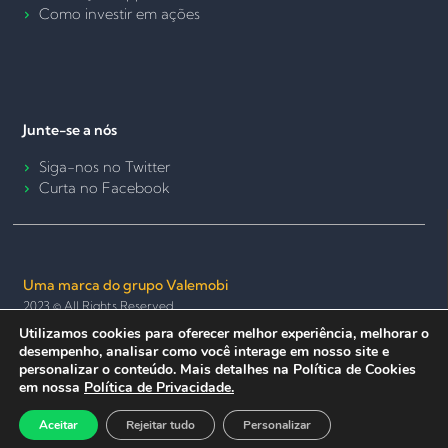
Como investir em ações
Junte-se a nós
Siga-nos no Twitter
Curta no Facebook
Uma marca do grupo Valemobi
2023 © All Rights Reserved.
Utilizamos cookies para oferecer melhor experiência, melhorar o
Termos de Uso e Política de Privacidade
Política de Cookies
desempenho, analisar como você interage em nosso site e
Seguro e anônimo
personalizar o conteúdo. Mais detalhes na Política de Cookies
em nossa
Política de Privacidade.
Aceitar
Rejeitar tudo
Personalizar