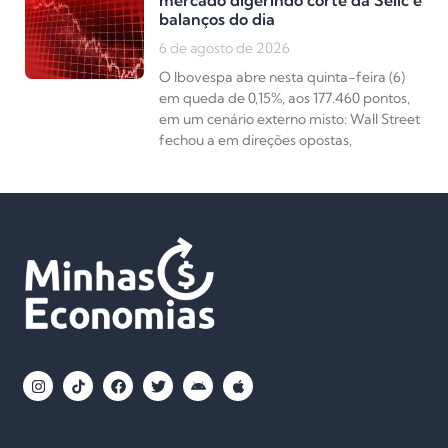
balanços do dia
6 de agosto de 2026
O Ibovespa abre nesta quinta-feira (6)
em queda de 0,15%, aos 177.460 pontos,
em um cenário externo misto: Wall Street
fechou a em direções opostas,