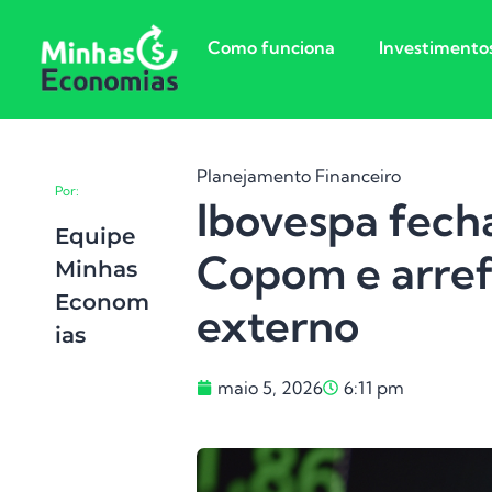
Como funciona
Investimento
Planejamento Financeiro
Por:
Ibovespa fech
Equipe
Copom e arref
Minhas
Econom
externo
Ias
maio 5, 2026
6:11 pm