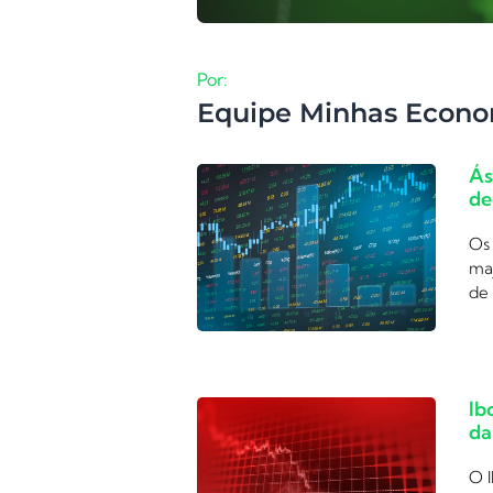
Por:
Equipe Minhas Econo
Ás
de
Os 
ma
de 
Ib
da
O I