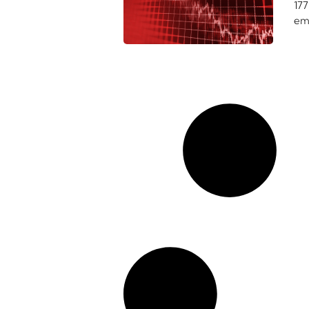
177
em