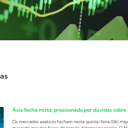
as
Ásia fecha mista, pressionada por dúvidas sobre
Os mercados asiáticos fecham nesta quinta-feira (06) m
marcado por dois focos de tensão distintos na região. O N