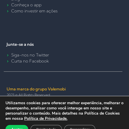
Conheça o app
Como investir em ações
Junte-se a nós
Siga-nos no Twitter
Curta no Facebook
Uma marca do grupo Valemobi
2023 © All Rights Reserved.
Utilizamos cookies para oferecer melhor experiência, melhorar o
Termos de Uso e Política de Privacidade
Política de Cookies
desempenho, analisar como você interage em nosso site e
Seguro e anônimo
personalizar o conteúdo. Mais detalhes na Política de Cookies
em nossa
Política de Privacidade.