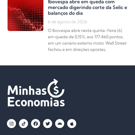
Ibovespa abre em queda com
mercado digerindo corte da Selic e
balanços do dia
6 de agosto de 2026
O Ibovespa abre nesta quinta-feira (6)
em queda de 0,15%, aos 177.460 pontos,
em um cenário externo misto: Wall Street
fechou a em direções opostas,