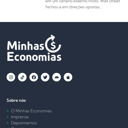
em um cenário externo misto: Wall Street
fechou a em direções opostas,
Sobre nós:
O Minhas Economias
Imprensa
Depoimentos