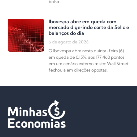
bolso
Ibovespa abre em queda com
mercado digerindo corte da Selic e
balanços do dia
6 de agosto de 2026
O Ibovespa abre nesta quinta-feira (6)
em queda de 0,15%, aos 177.460 pontos,
em um cenário externo misto: Wall Street
fechou a em direções opostas,