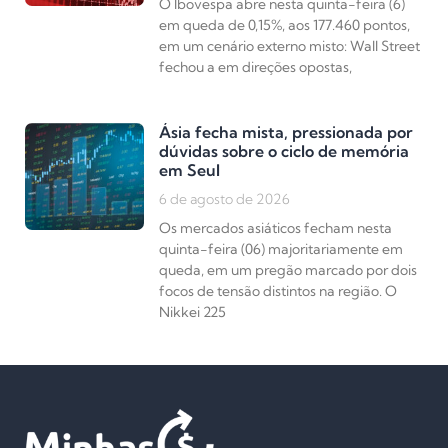
O Ibovespa abre nesta quinta-feira (6)
em queda de 0,15%, aos 177.460 pontos,
em um cenário externo misto: Wall Street
fechou a em direções opostas,
Ásia fecha mista, pressionada por
dúvidas sobre o ciclo de memória
em Seul
6 de agosto de 2026
Os mercados asiáticos fecham nesta
quinta-feira (06) majoritariamente em
queda, em um pregão marcado por dois
focos de tensão distintos na região. O
Nikkei 225