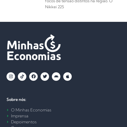
focos de tensão distintos na região. O
Nikkei 225
Sobre nós:
O Minhas Economias
Imprensa
Depoimentos