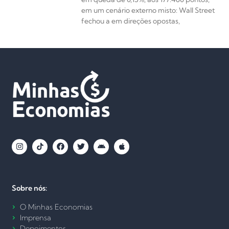
em um cenário externo misto: Wall Street
fechou a em direções opostas,
Sobre nós:
O Minhas Economias
Imprensa
Depoimentos