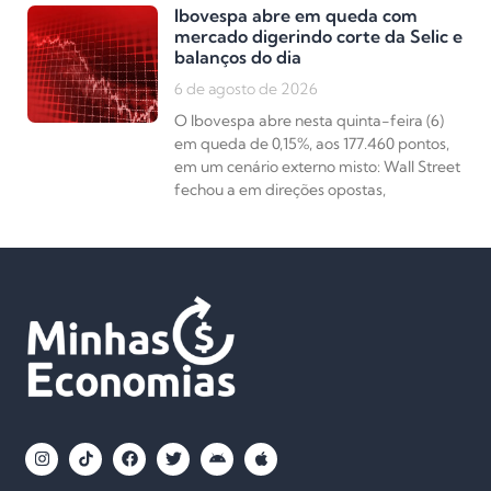
Ibovespa abre em queda com
mercado digerindo corte da Selic e
balanços do dia
6 de agosto de 2026
O Ibovespa abre nesta quinta-feira (6)
em queda de 0,15%, aos 177.460 pontos,
em um cenário externo misto: Wall Street
fechou a em direções opostas,