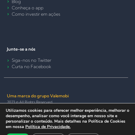
Blog
Conheça o app
Como investir em ações
Junte-se a nós
Siga-nos no Twitter
Curta no Facebook
Uma marca do grupo Valemobi
2023 © All Rights Reserved.
Utilizamos cookies para oferecer melhor experiência, melhorar o
Termos de Uso e Política de Privacidade
Política de Cookies
desempenho, analisar como você interage em nosso site e
Seguro e anônimo
personalizar o conteúdo. Mais detalhes na Política de Cookies
em nossa
Política de Privacidade.