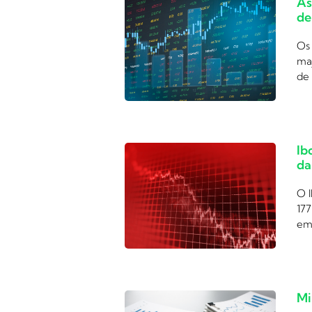
Ás
de
Os 
ma
de 
Ib
da
O I
177
em
Mi