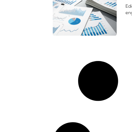
Edi
eng